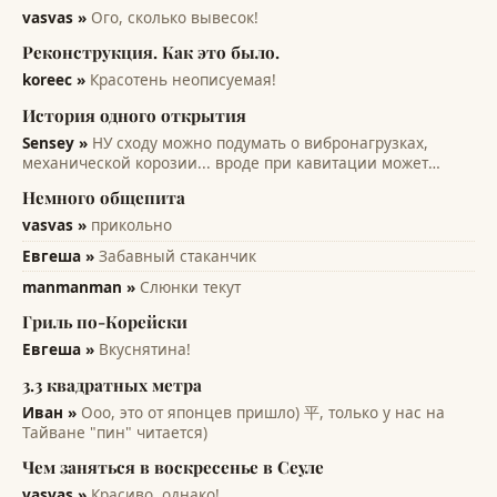
vasvas »
Ого, сколько вывесок!
Реконструкция. Как это было.
koreec »
Красотень неописуемая!
История одного открытия
Sensey »
НУ сходу можно подумать о вибронагрузках,
механической корозии... вроде при кавитации может
помочь... всякие лопасти и лопатки турбин, насосов,
Немного общепита
винтов. Там на микро уровне идет разрушение рабочих
поверхностей. А этот эффект только...
vasvas »
прикольно
Евгеша »
Забавный стаканчик
manmanman »
Слюнки текут
Гриль по-Корейски
Евгеша »
Вкуснятина!
3.3 квадратных метра
Иван »
Ооо, это от японцев пришло) 平, только у нас на
Тайване "пин" читается)
Чем заняться в воскресенье в Сеуле
vasvas »
Красиво, однако!