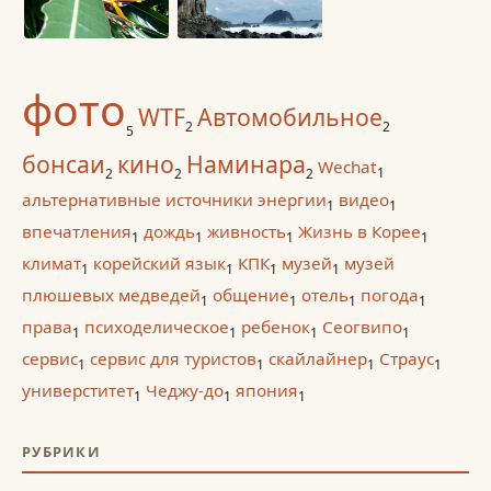
фото
WTF
Автомобильное
2
2
5
бонсаи
кино
Наминара
Wechat
1
2
2
2
альтернативные источники энергии
видео
1
1
впечатления
дождь
живность
Жизнь в Корее
1
1
1
1
климат
корейский язык
КПК
музей
музей
1
1
1
1
плюшевых медведей
общение
отель
погода
1
1
1
1
права
психоделическое
ребенок
Сеогвипо
1
1
1
1
сервис
сервис для туристов
скайлайнер
Страус
1
1
1
1
универститет
Чеджу-до
япония
1
1
1
РУБРИКИ