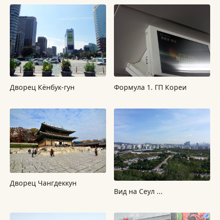
Дворец Кёнбук-гун
Формула 1. ГП Кореи
Дворец Чангдеккун
Вид на Сеул ...