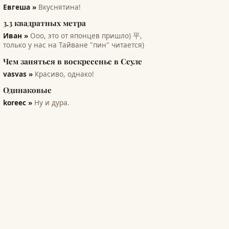
Евгеша »
Вкуснятина!
3.3 квадратных метра
Иван »
Ооо, это от японцев пришло) 平,
только у нас на Тайване "пин" читается)
Чем заняться в воскресенье в Сеуле
vasvas »
Красиво, однако!
Одинаковые
koreec »
Ну и дура.