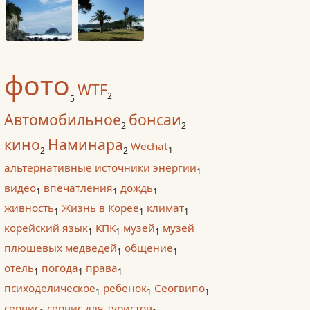
фото
WTF
2
5
Автомобильное
бонсаи
2
2
кино
Наминара
Wechat
1
2
2
альтернативные источники энергии
1
видео
впечатления
дождь
1
1
1
живность
Жизнь в Корее
климат
1
1
1
корейский язык
КПК
музей
музей
1
1
1
плюшевых медведей
общение
1
1
отель
погода
права
1
1
1
психоделическое
ребенок
Сеогвипо
1
1
1
сервис
сервис для туристов