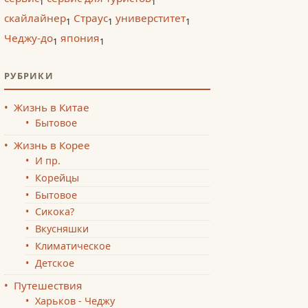
1
1
скайлайнер
Страус
универститет
1
1
1
Чеджу-до
япония
1
1
РУБРИКИ
Жизнь в Китае
Бытовое
Жизнь в Корее
И пр.
Корейцы
Бытовое
Сикока?
Вкусняшки
Климатическое
Детское
Путешествия
Харьков - Чеджу