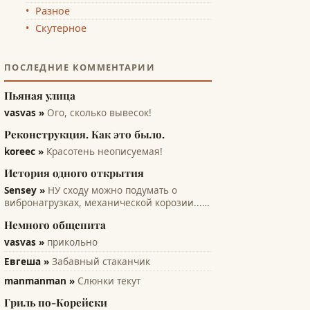
Разное
Скутерное
ПОСЛЕДНИЕ КОММЕНТАРИИ
Пьяная улица
vasvas »
Ого, сколько вывесок!
Реконструкция. Как это было.
koreec »
Красотень неописуемая!
История одного открытия
Sensey »
НУ сходу можно подумать о
вибронагрузках, механической корозии...
вроде при кавитации может помочь...
Немного общепита
всякие лопасти и лопатки турбин, насосов,
винтов. Там на микро уровне идет
vasvas »
прикольно
разрушение рабочих поверхностей. А этот
Евгеша »
Забавный стаканчик
эффект только...
manmanman »
Слюнки текут
Гриль по-Корейски