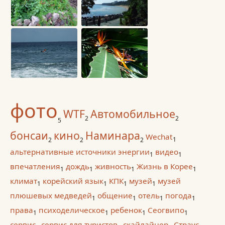
фото
WTF
Автомобильное
2
2
5
бонсаи
кино
Наминара
Wechat
1
2
2
2
альтернативные источники энергии
видео
1
1
впечатления
дождь
живность
Жизнь в Корее
1
1
1
1
климат
корейский язык
КПК
музей
музей
1
1
1
1
плюшевых медведей
общение
отель
погода
1
1
1
1
права
психоделическое
ребенок
Сеогвипо
1
1
1
1
сервис
сервис для туристов
скайлайнер
Страус