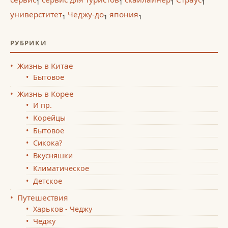
1
1
1
1
универститет
Чеджу-до
япония
1
1
1
РУБРИКИ
Жизнь в Китае
Бытовое
Жизнь в Корее
И пр.
Корейцы
Бытовое
Сикока?
Вкусняшки
Климатическое
Детское
Путешествия
Харьков - Чеджу
Чеджу